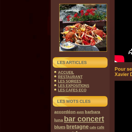
LES ARTICLES
Pour se
ACCUEIL
Xavier 
RESTAURANT
LES SOIREES
LES EXPOSITIONS
LES CAFES ECO
LES MOTS CLES
accordéon
barbara
aven
bar concert
luna
bretagne
blues
cafe
cafe