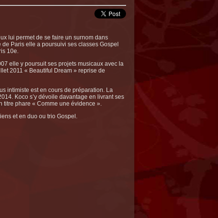
eux lui permet de se faire un surnom dans
 de Paris elle a poursuivi ses classes Gospel
is 10e.
07 elle y poursuit ses projets musicaux avec la
illet 2011 « Beautiful Dream » reprise de
 intimiste est en cours de préparation. La
2014. Koco s’y dévoile davantage en livrant ses
n titre phare « Comme une évidence ».
ens et en duo ou trio Gospel.