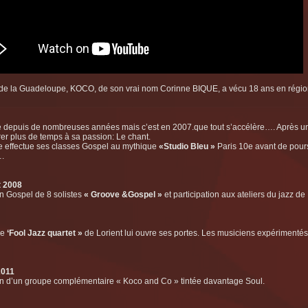
 de la Guadeloupe, KOCO, de son vrai nom Corinne BIQUE, a vécu 18 ans en région
e depuis de nombreuses années mais c’est en 2007.que tout s’accélère…. Après un 
er plus de temps à sa passion: Le chant.
lle effectue ses classes Gospel au mythique
«Studio Bleu »
Paris 10e avant de pours
.
t 2008
n Gospel de 8 solistes
« Groove &Gospel »
et participation aux ateliers du jazz de
pe
‘Fool Jazz quartet »
de Lorient lui ouvre ses portes. Les musiciens expérimentés 
2011
n d’un groupe complémentaire « Koco and Co » tintée davantage Soul.