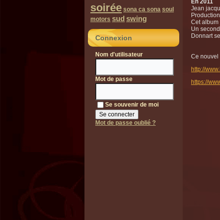
En 2011
soirée
Jean jacqu
sona ca sona
soul
Production
sud
swing
motors
Cet album 
Un secon
Donnart se
Connexion
Nom d'utilisateur
Ce nouvel 
http://www
Mot de passe
https://ww
Se souvenir de moi
Mot de passe oublié ?