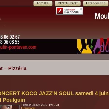
ACCUEIL
RESTAURANT
LES SOIREES
t – Pizzéria
NCERT KOCO JAZZ’N SOUL samedi 4 juin 2
 Poulguin
Publié le
28 avril 2016
|
Par
JMT
[Translate]