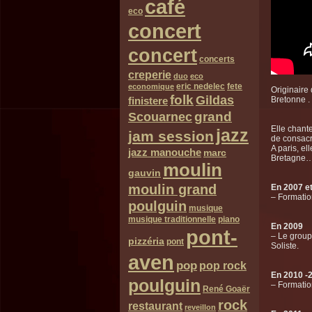
café
eco
concert
concert
concerts
creperie
duo
eco
eric nedelec
fete
economique
Originaire
folk
Gildas
finistere
Bretonne .
grand
Scouarnec
Elle chant
jazz
jam session
de consacr
A paris, e
jazz manouche
marc
Bretagne…
moulin
gauvin
moulin grand
En 2007 e
– Formatio
poulguin
musique
musique traditionnelle
piano
En 2009
pont-
– Le grou
pizzéria
pont
Soliste.
aven
pop
pop rock
En 2010 -
poulguin
– Formatio
René Goaër
rock
restaurant
reveillon