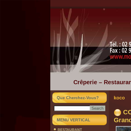
Crêperie – Restauran
Que Cherchez-Vous?
koco
CO
Grand
MENU VERTICAL
RESTAURANT