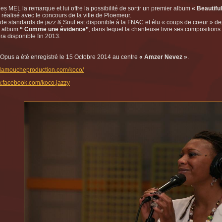
es MEL la remarque et lui offre la possibilité de sortir un premier album
« Beautifu
 réalisé avec le concours de la ville de Ploemeur.
de standards de jazz & Soul est disponible à la FNAC et élu « coups de coeur » dep
d album
“ Comme une évidence”
, dans lequel la chanteuse livre ses compositions 
ra disponible fin 2013.
Opus a été enregistré le 15 Octobre 2014 au centre
« Amzer Nevez »
.
.lamoucheproduction.com/koco/
w.facebook.com/koco.jazzy