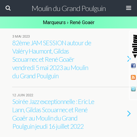
Moulin du Grand Poulguin
Marqueurs › René Goaër
3 MAI 2023
82ème JAM SESSION autour de
Valéry Haumont, Gildas
Scouarnec et René Goaër
vendredi 5 mai 2023 au Moulin
du Grand Poulguin
12 JUIN 2022
Soirée Jazz exceptionnelle : Eric Le
Lann, Gildas Scouarnec et René
Goaër au Moulin du Grand
Poulguin jeudi 16 juillet 2022