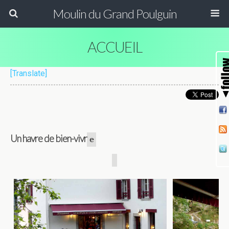
Moulin du Grand Poulguin
ACCUEIL
[Translate]
Un havre de bien-vivr
e