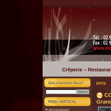
Crêperie – Restauran
Que Cherchez-Vous?
jazzy
CO
Grand
MENU VERTICAL
RESTAURANT