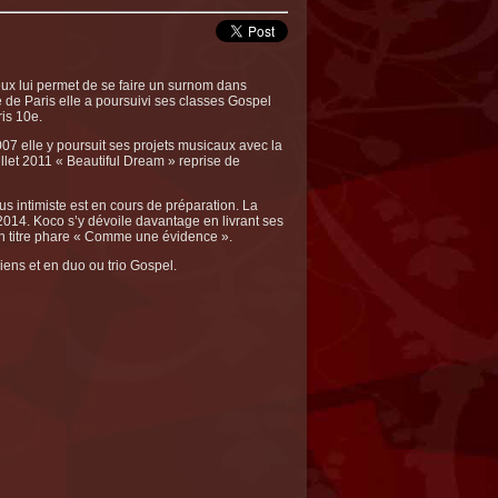
eux lui permet de se faire un surnom dans
 de Paris elle a poursuivi ses classes Gospel
is 10e.
07 elle y poursuit ses projets musicaux avec la
illet 2011 « Beautiful Dream » reprise de
 intimiste est en cours de préparation. La
2014. Koco s’y dévoile davantage en livrant ses
n titre phare « Comme une évidence ».
ens et en duo ou trio Gospel.