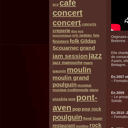
café
eco
concert
concert
concerts
creperie
duo
eco
eric nedelec
fete
economique
Originaire
folk
Gildas
finistere
Bretonne .
grand
Scouarnec
Elle chant
jazz
jam session
de consacr
A paris, e
jazz manouche
marc
Bretagne…
moulin
gauvin
moulin grand
En 2007 e
– Formatio
poulguin
musique
musique traditionnelle
piano
En 2009
pont-
– Le grou
pizzéria
pont
Soliste.
aven
pop
pop rock
En 2010 -
poulguin
– Formatio
René Goaër
rock
restaurant
reveillon