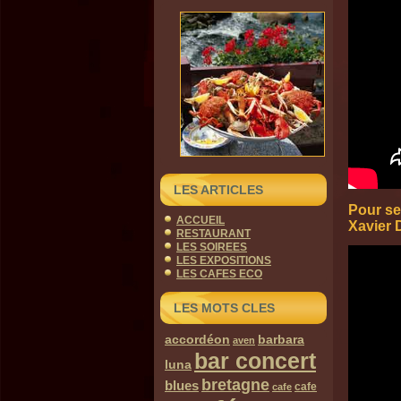
LES ARTICLES
Pour se
ACCUEIL
Xavier 
RESTAURANT
LES SOIREES
LES EXPOSITIONS
LES CAFES ECO
LES MOTS CLES
accordéon
barbara
aven
bar concert
luna
bretagne
blues
cafe
cafe