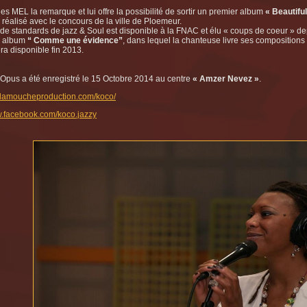
es MEL la remarque et lui offre la possibilité de sortir un premier album
« Beautifu
 réalisé avec le concours de la ville de Ploemeur.
de standards de jazz & Soul est disponible à la FNAC et élu « coups de coeur » dep
d album
“ Comme une évidence”
, dans lequel la chanteuse livre ses compositions 
ra disponible fin 2013.
Opus a été enregistré le 15 Octobre 2014 au centre
« Amzer Nevez »
.
.lamoucheproduction.com/koco/
w.facebook.com/koco.jazzy