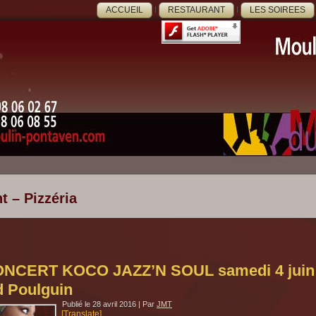
ACCUEIL
RESTAURANT
LES SOIREES
t – Pizzéria
NCERT KOCO JAZZ’N SOUL samedi 4 juin 2
 Poulguin
Publié le
28 avril 2016
|
Par
JMT
[Translate]