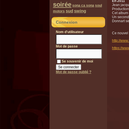
En 2011
soirée
Jean jacqu
sona ca sona
soul
Production
sud
swing
motors
Cet album 
Un secon
Donnart se
Connexion
Nom d'utilisateur
Ce nouvel 
http://www
Mot de passe
https://ww
Se souvenir de moi
Mot de passe oublié ?