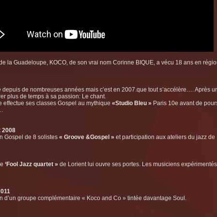
 de la Guadeloupe, KOCO, de son vrai nom Corinne BIQUE, a vécu 18 ans en région
e depuis de nombreuses années mais c’est en 2007.que tout s’accélère…. Après un 
er plus de temps à sa passion: Le chant.
lle effectue ses classes Gospel au mythique
«Studio Bleu »
Paris 10e avant de pours
.
t 2008
n Gospel de 8 solistes
« Groove &Gospel »
et participation aux ateliers du jazz de
pe
‘Fool Jazz quartet »
de Lorient lui ouvre ses portes. Les musiciens expérimentés 
2011
n d’un groupe complémentaire « Koco and Co » tintée davantage Soul.