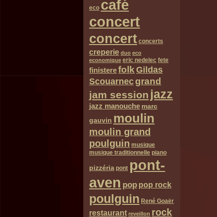
café
eco
concert
concert
concerts
creperie
duo
eco
eric nedelec
fete
economique
folk
Gildas
finistere
grand
Scouarnec
jazz
jam session
jazz manouche
marc
moulin
gauvin
moulin grand
poulguin
musique
musique traditionnelle
piano
pont-
pizzéria
pont
aven
pop
pop rock
poulguin
René Goaër
rock
restaurant
reveillon