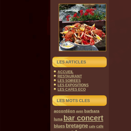
LES ARTICLES
ACCUEIL
RESTAURANT
LES SOIREES
LES EXPOSITIONS
LES CAFES ECO
LES MOTS CLES
accordéon
barbara
aven
bar concert
luna
bretagne
blues
cafe
cafe