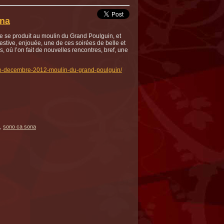
na
pe se produit au moulin du Grand Poulguin, et
estive, enjouée, une de ces soirées de belle et
 où l’on fait de nouvelles rencontres, bref, une
de-decembre-2012-moulin-du-grand-poulguin/
,
sono ca sona