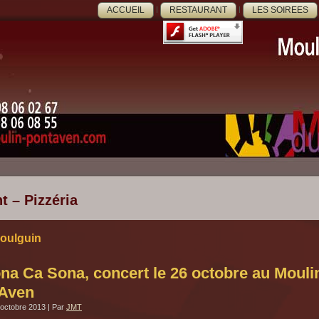
ACCUEIL
RESTAURANT
LES SOIREES
t – Pizzéria
oulguin
na Ca Sona, concert le 26 octobre au Moul
-Aven
 octobre 2013
|
Par
JMT