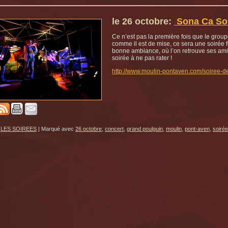
le 26 octobre:
Sona Ca So
Ce n’est pas la première fois que le grou
comme il est de mise, ce sera une soirée f
bonne ambiance, où l’on retrouve ses amis,
soirée à ne pas rater !
http://www.moulin-pontaven.com/soiree-
LES SOIREES
|
Marqué avec
26 octobre
,
concert
,
grand poulguin
,
moulin
,
pont-aven
,
soirée