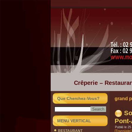
Crêperie – Restauran
Que Cherchez-Vous?
grand p
So
Pont
MENU VERTICAL
Publié le
25
RESTAURANT
[Translate]