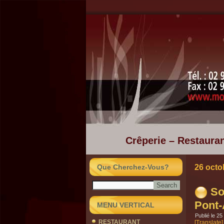
Crêperie – Restauran
Que Cherchez-Vous?
26 octo
So
Pont
MENU VERTICAL
Publié le
25
RESTAURANT
[Translate]