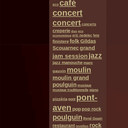
café
eco
concert
concert
concerts
creperie
duo
eco
eric nedelec
fete
economique
folk
Gildas
finistere
grand
Scouarnec
jazz
jam session
jazz manouche
marc
moulin
gauvin
moulin grand
poulguin
musique
musique traditionnelle
piano
pont-
pizzéria
pont
aven
pop
pop rock
poulguin
René Goaër
rock
restaurant
reveillon