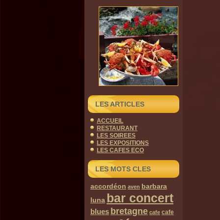
LES ARTICLES
ACCUEIL
RESTAURANT
LES SOIREES
LES EXPOSITIONS
LES CAFES ECO
LES MOTS CLES
accordéon
barbara
aven
bar concert
luna
bretagne
blues
cafe
cafe