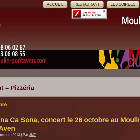
ACCUEIL
RESTAURANT
LES SOIREES
t – Pizzéria
bre
na Ca Sona, concert le 26 octobre au Moul
-Aven
 octobre 2013
|
Par
JMT