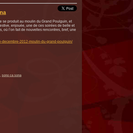
na
pe se produit au moulin du Grand Poulguin, et
estive, enjouée, une de ces soirées de belle et
 où l’on fait de nouvelles rencontres, bref, une
de-decembre-2012-moulin-du-grand-poulguin/
,
sono ca sona