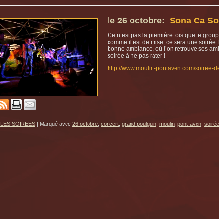
le 26 octobre:
Sona Ca So
Ce n’est pas la première fois que le grou
comme il est de mise, ce sera une soirée f
bonne ambiance, où l’on retrouve ses amis,
soirée à ne pas rater !
http://www.moulin-pontaven.com/soiree-
LES SOIREES
|
Marqué avec
26 octobre
,
concert
,
grand poulguin
,
moulin
,
pont-aven
,
soirée