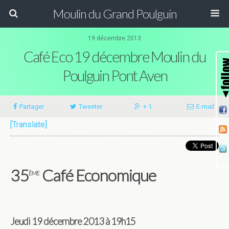
Moulin du Grand Poulguin
19 décembre 2013
Café Eco 19 décembre Moulin du
Poulguin Pont Aven
Partager
Tweeter
+ 1
E-mail
[Translate]
35
Café Economique
ème
Jeudi 19 décembre 2013 à 19h15