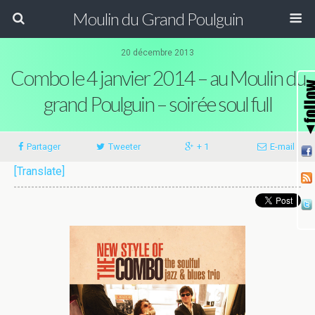
Moulin du Grand Poulguin
20 décembre 2013
Combo le 4 janvier 2014 – au Moulin du
grand Poulguin – soirée soul full
Partager
Tweeter
+ 1
E-mail
[Translate]