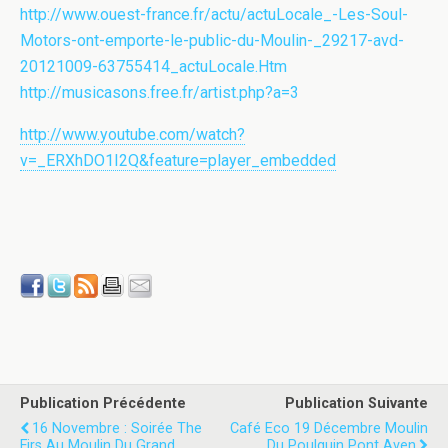
http://www.ouest-france.fr/actu/actuLocale_-Les-Soul-
Motors-ont-emporte-le-public-du-Moulin-_29217-avd-
20121009-63755414_actuLocale.Htm
http://musicasons.free.fr/artist.php?a=3
http://www.youtube.com/watch?
v=_ERXhDO1I2Q&feature=player_embedded
Publication Précédente
Publication Suivante
16 Novembre : Soirée The
Café Eco 19 Décembre Moulin
Firs Au Moulin Du Grand
Du Poulguin Pont Aven