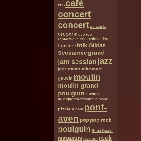
café
eco
concert
concert
concerts
creperie
duo
eco
eric nedelec
fete
economique
folk
Gildas
finistere
grand
Scouarnec
jazz
jam session
jazz manouche
marc
moulin
gauvin
moulin grand
poulguin
musique
musique traditionnelle
piano
pont-
pizzéria
pont
aven
pop
pop rock
poulguin
René Goaër
rock
restaurant
reveillon