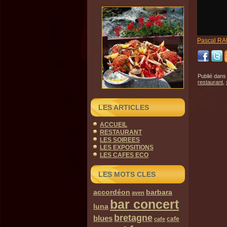
Pascal RA
Publié dans
restaurant
,
LES ARTICLES
ACCUEIL
RESTAURANT
LES SOIREES
LES EXPOSITIONS
LES CAFES ECO
LES MOTS CLES
accordéon
barbara
aven
bar concert
luna
bretagne
blues
cafe
cafe