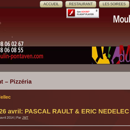
ACCUEIL
RESTAURANT
LES SOIREES
t – Pizzéria
dellec
 26 avril: PASCAL RAULT & ERIC NEDELEC
avril 2014
|
Par
JMT