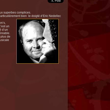
eux superbes complices.
articulièrement bien le doigté d’Eric Nedellec
am’s,
c’est un
é d’un
éniable.
 plus de
usicale