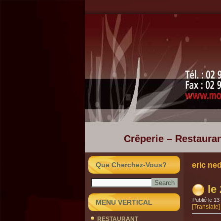
Crêperie – Restauran
Que Cherchez-Vous?
eric ne
le
Publié le
13 
MENU VERTICAL
[Translate]
RESTAURANT