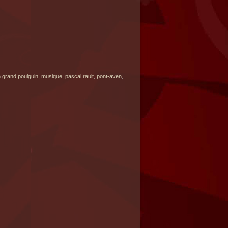
 grand poulguin
,
musique
,
pascal rault
,
pont-aven
,