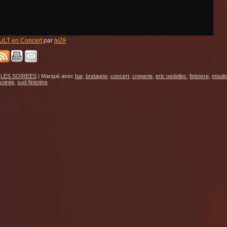
ULT en Concert
par
tv29
LES SOIREES
|
Marqué avec
bar
,
bretagne
,
concert
,
creperie
,
eric nedellec
,
finistere
,
moulin
soirée
,
sud-finistère