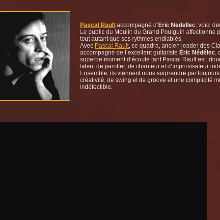
Pascal Rault
accompagné d’
Eric Nedellec
, voici d
Le public du Moulin du Grand Poulguin affectionne p
tout autant que ses rythmes endiablés.
Avec
Pascal Rault
, ce quadra, ancien leader des Cl
accompagné de l’excellent guitariste
Éric Nédélec
, 
superbe moment d’écoute tant Pascal Rault est dou
talent de parolier, de chanteur et d’improvisateur ind
Ensemble, ils viennent nous surprendre par toujours
créativité, de swing et de groove et une complicité m
indéfectible.