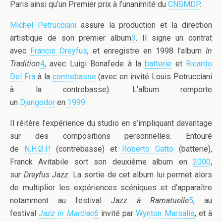
Paris ainsi qu’un Premier prix à l’unanimité du
CNSMDP
.
Michel Petrucciani
assure la production et la direction
artistique de son premier album
3
. Il signe un contrat
avec
Francis Dreyfus
, et enregistre en 1998 l’album
In
Tradition
4
, avec Luigi Bonafede à la
batterie
et
Ricardo
Del Fra
à la
contrebasse
(avec en invité Louis Petrucciani
à la contrebasse). L’album remporte
un
Djangodor
en
1999
.
Il réitère l’expérience du studio en s’impliquant davantage
sur des compositions personnelles. Entouré
de
N.H.Ø.P.
(contrebasse) et
Roberto Gatto
(batterie),
Franck Avitabile sort son deuxième album en
2000
,
sur
Dreyfus Jazz
. La sortie de cet album lui permet alors
de multiplier les expériences scéniques et d’apparaître
notamment au festival
Jazz à Ramatuelle
5
, au
festival
Jazz in Marciac
6
invité par
Wynton Marsalis
, et à