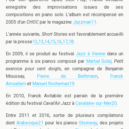
enregistre des improvisations issues de ses
compositions en piano solo. L’album est récompensé en
2005 d’un
CHOC
par le magazine
Jazzman
11
.
L’année suivante,
Short Stories
est favorablement accueilli
par la presse
12
,
13
,
14
,
15
,
16
,
17
,
18
.
En 2009, il se produit au festival
Jazz à Vienne
dans un
programme à six pianos composé par
Martial Solal
,
Petit
exercice pour cent doigts
, en compagnie de Benjamin
Moussay,
Pierre de Bethmann
,
Franck
Amsallem
et
Manuel Rocheman
19
.
En 2010, Franck Avitabile est parrain de la première
édition du festival
Caval’Air Jazz
à
Cavalaire-sur-Mer
20
.
Entre 2011 et 2016, sortie de plusieurs compilations
dont
Arabesque
21
pour les pianos
Steinway
, des projets