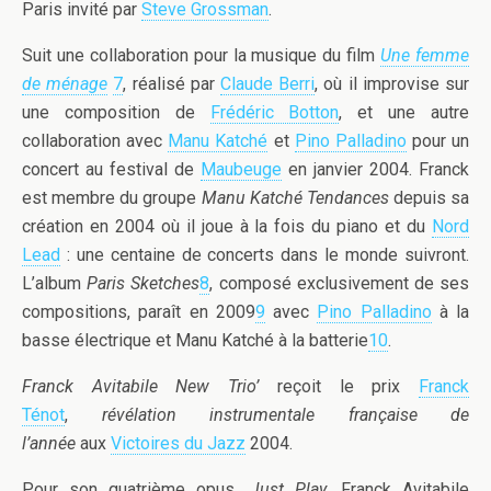
Paris invité par
Steve Grossman
.
Suit une collaboration pour la musique du film
Une femme
de ménage
7
, réalisé par
Claude Berri
, où il improvise sur
une composition de
Frédéric Botton
, et une autre
collaboration avec
Manu Katché
et
Pino Palladino
pour un
concert au festival de
Maubeuge
en janvier 2004. Franck
est membre du groupe
Manu Katché Tendances
depuis sa
création en 2004 où il joue à la fois du piano et du
Nord
Lead
: une centaine de concerts dans le monde suivront.
L’album
Paris Sketches
8
, composé exclusivement de ses
compositions, paraît en 2009
9
avec
Pino Palladino
à la
basse électrique et Manu Katché à la batterie
10
.
Franck Avitabile New Trio’
reçoit le prix
Franck
Ténot
,
révélation instrumentale française de
l’année
aux
Victoires du Jazz
2004.
Pour son quatrième opus,
Just Play
, Franck Avitabile