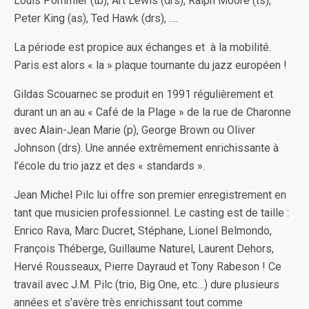
Louis Pommier (tb), Art Lewis (drs), Ralph Moore (ts),
Peter King (as), Ted Hawk (drs), ….
La période est propice aux échanges et à la mobilité.
Paris est alors « la » plaque tournante du jazz européen !
Gildas Scouarnec se produit en 1991 régulièrement et
durant un an au « Café de la Plage » de la rue de Charonne
avec Alain-Jean Marie (p), George Brown ou Oliver
Johnson (drs). Une année extrêmement enrichissante à
l’école du trio jazz et des « standards ».
Jean Michel Pilc lui offre son premier enregistrement en
tant que musicien professionnel. Le casting est de taille :
Enrico Rava, Marc Ducret, Stéphane, Lionel Belmondo,
François Théberge, Guillaume Naturel, Laurent Dehors,
Hervé Rousseaux, Pierre Dayraud et Tony Rabeson ! Ce
travail avec J.M. Pilc (trio, Big One, etc…) dure plusieurs
années et s’avère très enrichissant tout comme