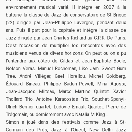
environnement musical varié. Il intègre en 2007 à la
batterie la classe de Jazz du conservatoire de St-Brieuc
(22) dirigée par Jean-Philippe Lavergne, pendant deux
ans. Puis il part pour la capitale et intègre la classe de
Jazz dirigée par Jean-Charles Richard au C.R.R. De Paris.
C’est l’occasion de multiplier les rencontres avec des
musiciens venus de divers horizons. On peut ou on a pu
l’entendre aux côtés de Gildas et Jean-Baptiste Boclé,
Nelson Veras, Manuel Rocheman, Like Jam, Sweet Gum
Tree, André Villéger, Gael Horellou, Michel Goldberg,
Édouard Bineau, Philippe Baden-Powell, Mina Agossi,
Jean-Jacques Milteau, Marco Martins Quintet, Xavier
Thollard Trio, Antoine Karacostas Trio, Souchet-Spanyi-
Ulrich-Bernier quartet, Ludovic Ernault Quartet, Pierre de
Trégomain, ou dernièrement avec Natalia M King…
Simon a joué dans des festivals comme Jazz à St-
Germain des Prés, Jazz à l’Ouest, New Delhi Jazz