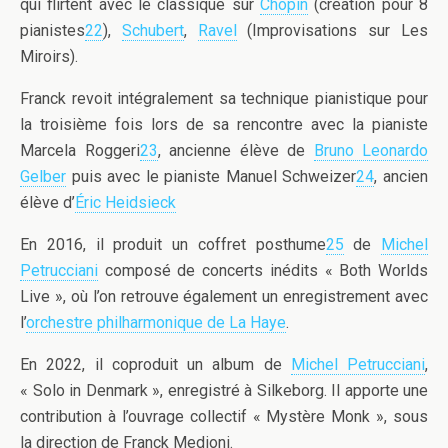
qui flirtent avec le classique sur
Chopin
(création pour 8
pianistes
22
),
Schubert
,
Ravel
(Improvisations sur Les
Miroirs).
Franck revoit intégralement sa technique pianistique pour
la troisième fois lors de sa rencontre avec la pianiste
Marcela Roggeri
23
, ancienne élève de
Bruno Leonardo
Gelber
puis avec le pianiste Manuel Schweizer
24
, ancien
élève d’
Éric Heidsieck
En 2016, il produit un coffret posthume
25
de
Michel
Petrucciani
composé de concerts inédits « Both Worlds
Live », où l’on retrouve également un enregistrement avec
l’
orchestre philharmonique de La Haye
.
En 2022, il coproduit un album de
Michel Petrucciani
,
« Solo in Denmark », enregistré à Silkeborg. Il apporte une
contribution à l’ouvrage collectif « Mystère Monk », sous
la direction de Franck Medioni.