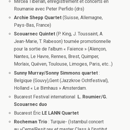
Mircéa Tibérian, enregistrement et concerts en
Roumanie avec Peter Perfido (drs)
Archie Shepp Quartet
(Suisse, Allemagne,
Pays-Bas, France)
Scouarnec Quintet
(P. King, J. Toussaint, A.
Jean-Marie, T. Rabeson) tournée promotionnelle
pour la sortie de l’album « Faïence » (Alençon,
Nantes, Le Havre, Rennes, Brest, Quimper,
Morlaix, Quéven, Toulouse, Limoges, Paris, etc…)
Sunny Murray/Sonny Simmons quartet
:
Belgique (Gouvy),Gent (Jazzkroe Ochtfestival),
Holland « Le Bimhaus » Amsterdam.
Bucarest Festival international
L. Roumier/G.
Scouarnec duo
Bucarest Éric
LE LANN Quartet
Rocheman
Trio
: Turquie- (Istambul concert
au »CemalResit rey et master Class à l’institut