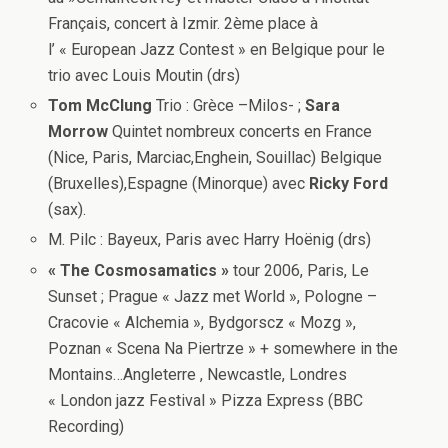
Français, concert à Izmir. 2ème place à
l’ « European Jazz Contest » en Belgique pour le
trio avec Louis Moutin (drs)
Tom McClung
Trio : Grèce –Milos- ;
Sara
Morrow
Quintet nombreux concerts en France
(Nice, Paris, Marciac,Enghein, Souillac) Belgique
(Bruxelles),Espagne (Minorque) avec
Ricky Ford
(sax).
M. Pilc : Bayeux, Paris avec Harry Hoënig (drs)
« The Cosmosamatics »
tour 2006, Paris, Le
Sunset ; Prague « Jazz met World », Pologne –
Cracovie « Alchemia », Bydgorscz « Mozg »,
Poznan « Scena Na Piertrze » + somewhere in the
Montains…Angleterre , Newcastle, Londres
« London jazz Festival » Pizza Express (BBC
Recording)