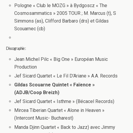
Pologne « Club le MOZG » à Bydgoscz « The
Cosmosammatics » 2005 TOUR ; M. Marcus (t), S
Simmons (as), Clifford Barbaro (drs) et Gildas
Scouarnec (cb)
Discographie :
Jean Michel Pilc « Big One » Européan Music
Production
Jef Sicard Quartet « Le Fil D’Ariane » A.A. Records
Gildas Scouarne Quintet « Faïence »
(ADJB/Coop Breizh)
Jef Sicard Quartet « Isthme » (Bécacel Records)
Mircea Tiberian Quartet « Alone in Heaven »
(Intercont Music- Bucharest)
Manda Djinn Quartet « Back to Jazz) avec Jimmy