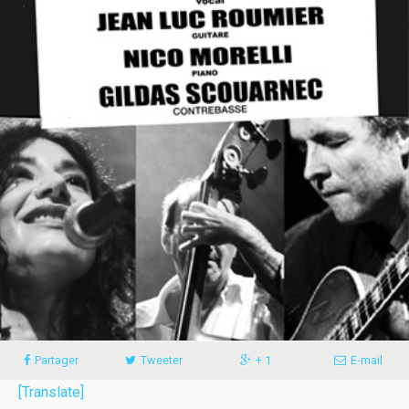
Partager
Tweeter
+ 1
E-mail
[Translate]