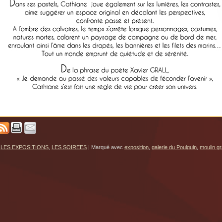
LES EXPOSITIONS
,
LES SOIREES
|
Marqué avec
exposition
,
galerie du Poulguin
,
moulin gr