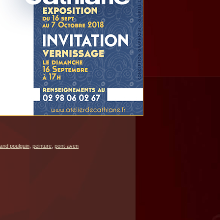
and poulguin
,
peinture
,
pont-aven