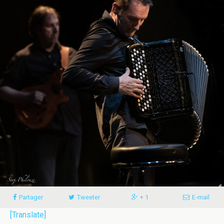
Partager
Tweeter
+ 1
E-mail
[Translate]