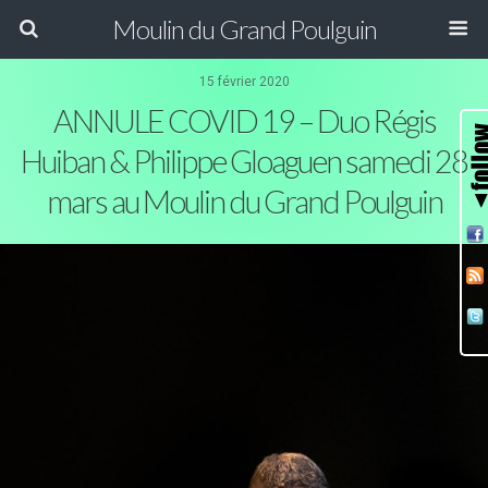
Moulin du Grand Poulguin
15 février 2020
ANNULE COVID 19 – Duo Régis
Huiban & Philippe Gloaguen samedi 28
mars au Moulin du Grand Poulguin