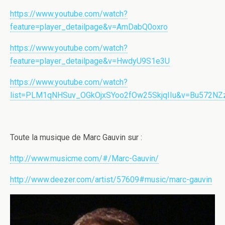
https://www.youtube.com/watch?
feature=player_detailpage&v=AmDabQ0oxro
https://www.youtube.com/watch?
feature=player_detailpage&v=HwdyU9S1e3U
https://www.youtube.com/watch?
list=PLM1qNHSuv_OGkOjxSYoo2fOw25SkjqIIu&v=Bu572NZz6
Toute la musique de Marc Gauvin sur :
http://www.musicme.com/#/Marc-Gauvin/
http://www.deezer.com/artist/57609#music/marc-gauvin