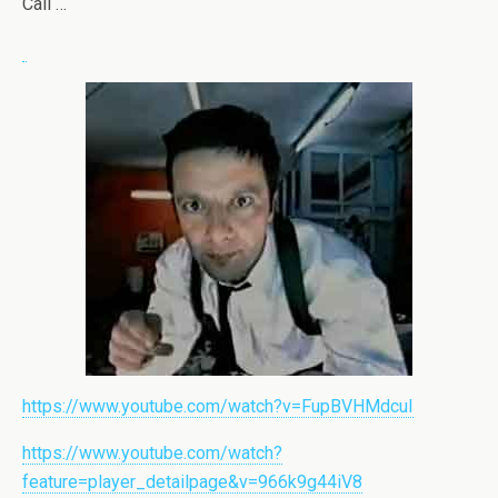
Cali …
https://www.youtube.com/watch?v=FupBVHMdcuI
https://www.youtube.com/watch?
feature=player_detailpage&v=966k9g44iV8