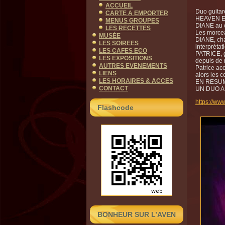
ACCUEIL
Duo guitar
CARTE A EMPORTER
HEAVEN E
MENUS GROUPES
DIANE au c
LES RECETTES
Les morcea
MUSÉE
DIANE, cha
LES SOIREES
interpréta
LES CAFES ECO
PATRICE, g
LES EXPOSITIONS
depuis de
AUTRES EVENEMENTS
Patrice ac
LIENS
alors les 
LES HORAIRES & ACCES
EN RESU
CONTACT
UN DUO A
https://ww
Flashcode
BONHEUR SUR L’AVEN