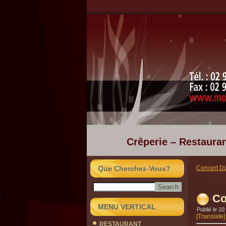
Crêperie – Restauran
Que Cherchez-Vous?
Concert Du
Co
MENU VERTICAL
Publié le
10
[Translate]
RESTAURANT