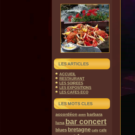
LES ARTICLES
ACCUEIL
RESTAURANT
LES SOIREES
LES EXPOSITIONS
LES CAFES ECO
LES MOTS CLES
accordéon
barbara
aven
bar concert
luna
bretagne
blues
cafe
cafe