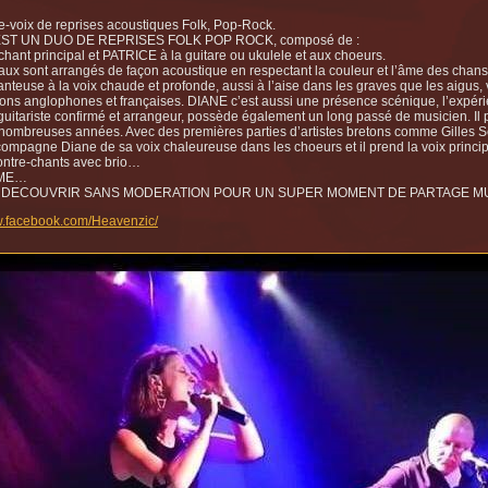
e-voix de reprises acoustiques Folk, Pop-Rock.
ST UN DUO DE REPRISES FOLK POP ROCK, composé de :
hant principal et PATRICE à la guitare ou ukulele et aux choeurs.
ux sont arrangés de façon acoustique en respectant la couleur et l’âme des chan
nteuse à la voix chaude et profonde, aussi à l’aise dans les graves que les aigus,
tions anglophones et françaises. DIANE c’est aussi une présence scénique, l’expéri
uitariste confirmé et arrangeur, possède également un long passé de musicien. Il 
 nombreuses années. Avec des premières parties d’artistes bretons comme Gill
compagne Diane de sa voix chaleureuse dans les choeurs et il prend la voix princ
contre-chants avec brio…
ME…
 DECOUVRIR SANS MODERATION POUR UN SUPER MOMENT DE PARTAGE MU
w.facebook.com/Heavenzic/