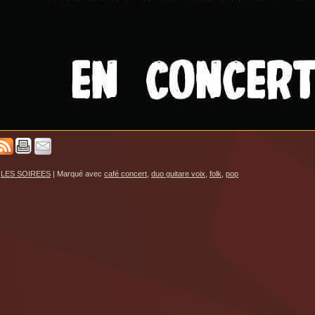
LES SOIREES
|
Marqué avec
café concert
,
duo guitare voix
,
folk
,
pop