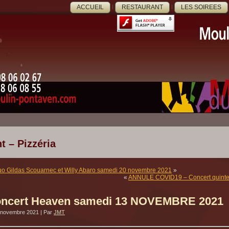
ACCUEIL
RESTAURANT
LES SOIREES
t – Pizzéria
o Gildas Scouarnec et Willy Abaro samedi 20 novembre 2021
»
«
ANNULE COVID19 – Concert quintet
ncert Heaven samedi 13 NOVEMBRE 2021
 novembre 2021
|
Par
JMT