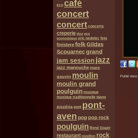
café
eco
concert
concert
concerts
creperie
duo
eco
eric nedelec
fete
economique
folk
Gildas
finistere
grand
Scouarnec
jazz
jam session
jazz manouche
marc
moulin
gauvin
Publié dans
moulin grand
poulguin
musique
musique traditionnelle
piano
pont-
pizzéria
pont
aven
pop
pop rock
poulguin
René Goaër
rock
restaurant
reveillon