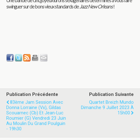
Une bande de cinq joyeux lurons sexagénaires déterminés à vous faire
swinguer sur de bons vieux standards de
Jazz New Orleans
!
Publication Précédente
Publication Suivante
83ème Jam Session Avec
Quartet Breizh Mundo
Donna Lorraine (vx), Gildas
Dimanche 9 Juillet 2023 À
Scouarnec (cb) Et Jean-Luc
15h00
Roumier (g) Vendredi 23 Juin
Au Moulin Du Grand Poulguin
- 19h30