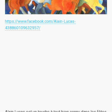
https://www.facebook.com/Alain-Lucas-
438860109632957/
Alain Lucas est un touche à tout bien connu dans les fêtes