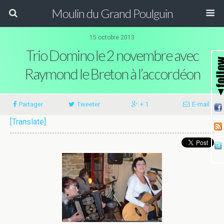
Moulin du Grand Poulguin
15 octobre 2013
Trio Domino le 2 novembre avec
Raymond le Breton à l’accordéon
Partager
Tweeter
+ 1
E-mail
[Translate]