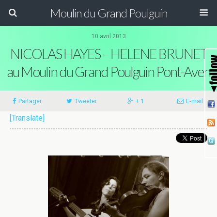
Moulin du Grand Poulguin
10 avril 2013
NICOLAS HAYES – HELENE BRUNET
au Moulin du Grand Poulguin Pont-Aven
Partager
Tweeter
+ 1
E-mail
[Translate]