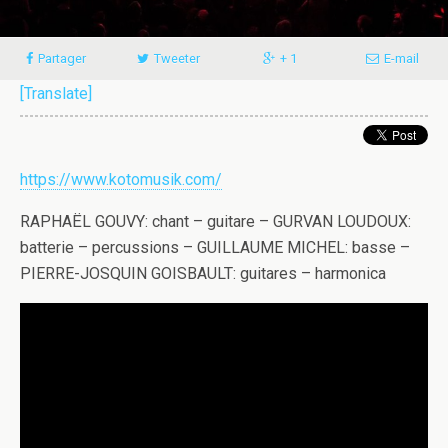
Partager
Tweeter
+ 1
E-mail
[Translate]
https://www.kotomusik.com/
RAPHAËL GOUVY: chant – guitare – GURVAN LOUDOUX:
batterie – percussions – GUILLAUME MICHEL: basse –
PIERRE-JOSQUIN GOISBAULT: guitares – harmonica