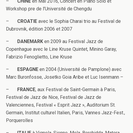
–
CHINE
en Mai 2016, Concert en Piano Solo et
Workshop pre de l’Université de Chengdu
–
CROATIE
avec le Sophia Charai trio au Festival de
Dubrovnik, édition 2006 et 2007
–
DANEMARK
en 2009 au Festival Jazz de
Copenhague avec le Line Kruse Quintet, Minino Garay,
Fabrizio Fenoglietto, Line Kruse
–
ESPAGNE
en 2004 (Université de Pamplone) avec
Marc Buronfosse, Josetko Goia Aribe et Luc Isenmann –
–
FRANCE
, aux Festival de Saint-Germain à Paris,
Festival de Jazz de Nice, Festival de Jazz de
Valenciennes, Festival « Esprit Jazz », Auditorium St.
Germain, Institut culturel Italien, Paris, Vannes Jazz-Fest.,
Porquerolles
–
ITALIE
à Vignola, Sienne, Mola, Berchidda, Matera,