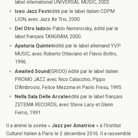
label international UNIVERSAL MUSIC, 2002.
Iseo Jazz Fest
édité par le label italien CDPM
LION, avec Jazz Air Trio, 2000.
Del Otro lado
de Pablo Nemirovsky, édité par le
label français TANGRAM, 2000.
Apaturia Quintet
édité par le label allemand Y.V.P.
MUSIC, avec Roberto Ottaviano et Flavio Boltro,
1996.
Awaited Sound
(GRIDO) édité par le label italien
PROMO JAZZ avec Nico Catacchio, Pippo
D’Ambrosio, Felice Mezzina et Paolo Fresu, 1995.
Nella Sala Delle Arcate
édité par le label français
ZETEMA RECORDS, avec Steve Lacy et Glenn
Ferris, 1991.
Il a animé la soirée «
Jazz per Amatrice
» à l’Institut
Culturel Italien à Paris le 2 décembre 2016. Il a rassemblé