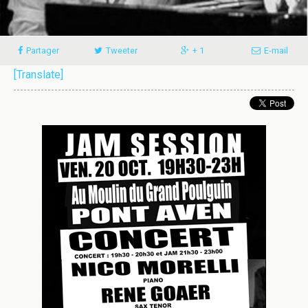
Partager
Tweeter
+ 1
E-mail
[Translate]