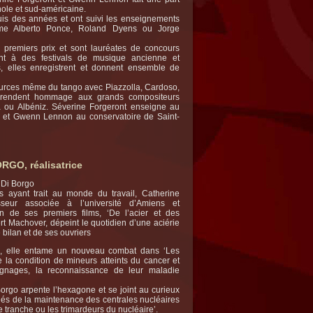
ole et sud-américaine.
puis des années et ont suivi les enseignements
mme Alberto Ponce, Roland Dyens ou Jorge
 premiers prix et sont lauréates de concours
ipent à des festivals de musique ancienne et
, elles enregistrent et donnent ensemble de
urces même du tango avec Piazzolla, Cardoso,
t rendent hommage aux grands compositeurs
a ou Albéniz. Séverine Forgeront enseigne au
e et Gwenn Lennon au conservatoire de Saint-
ORGO,
réalisatrice
 Di Borgo
s ayant trait au monde du travail, Catherine
eur associée à l’université d’Amiens et
un de ses premiers films, ‘De l’acier et des
t Machover, dépeint le quotidien d’une aciérie
bilan et de ses ouvriers
e, elle entame un nouveau combat dans ‘Les
 la condition de mineurs atteints du cancer et
ignages, la reconnaissance de leur maladie
rgo arpente l’hexagone et se joint au curieux
gés de la maintenance des centrales nucléaires
 tranche ou les trimardeurs du nucléaire’.