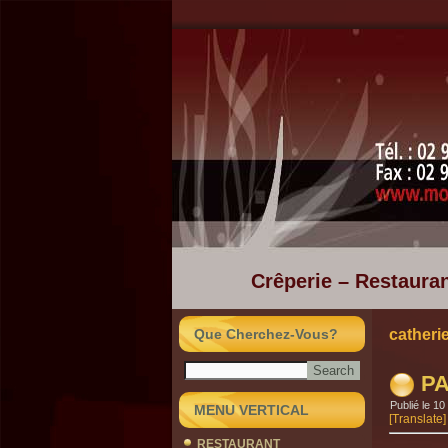
Crêperie – Restauran
Que Cherchez-Vous?
catheri
PA
Publié le
10
MENU VERTICAL
[Translate]
RESTAURANT