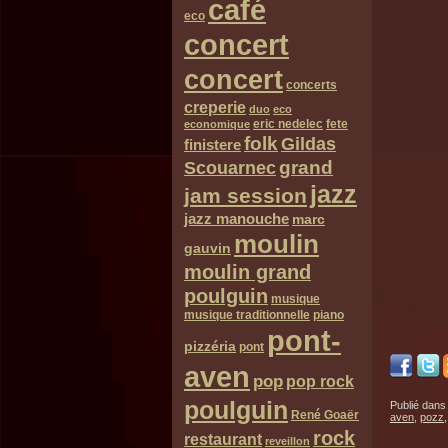
café
eco
concert
concert
concerts
creperie
duo
eco
eric nedelec
fete
economique
folk
Gildas
finistere
grand
Scouarnec
jazz
jam session
jazz manouche
marc
moulin
gauvin
moulin grand
poulguin
musique
musique traditionnelle
piano
pont-
pizzéria
pont
aven
pop
pop rock
poulguin
Publié dans
René Goaër
aven
,
pozz
rock
restaurant
reveillon