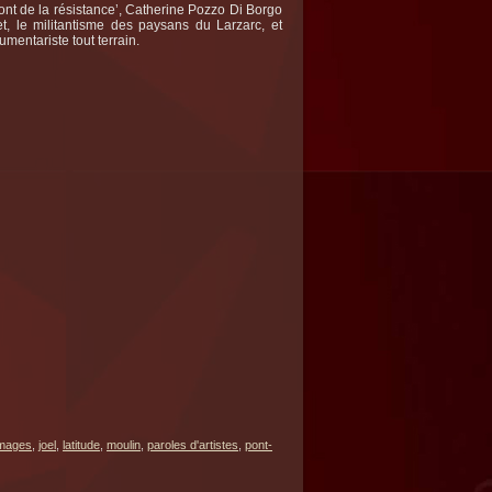
font de la résistance’, Catherine Pozzo Di Borgo
et, le militantisme des paysans du Larzarc, et
umentariste tout terrain.
mages
,
joel
,
latitude
,
moulin
,
paroles d'artistes
,
pont-