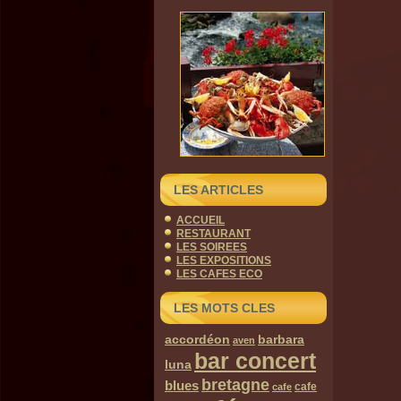
LES ARTICLES
ACCUEIL
RESTAURANT
LES SOIREES
LES EXPOSITIONS
LES CAFES ECO
LES MOTS CLES
accordéon
barbara
aven
bar concert
luna
bretagne
blues
cafe
cafe