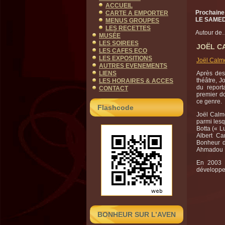
ACCUEIL
Prochaine 
CARTE A EMPORTER
LE SAMED
MENUS GROUPES
LES RECETTES
Autour de
MUSÉE
LES SOIREES
JOËL CA
LES CAFES ECO
LES EXPOSITIONS
Joël Calme
AUTRES EVENEMENTS
LIENS
Après des
théâtre, J
LES HORAIRES & ACCES
du report
CONTACT
premier d
ce genre.
Flashcode
Joël Calm
parmi lesq
Botta (« L
Albert Ca
Bonheur d
Ahmadou 
En 2003 
développe
BONHEUR SUR L’AVEN