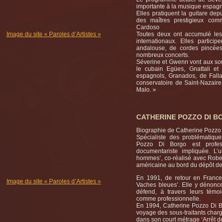
importante à la musique espagn
Elles pratiquent la guitare de
des maîtres prestigieux co
Cardoso
Image du site « Paroles d’Artistes »
Toutes deux ont accumulé les
internationaux. Elles partic
andalouse, de cordes pincées
nombreux concerts.
Séverine et Gwenn vont aux so
le cubain Egües, Gnattali e
espagnols, Granados, de Fall
conservatoire de Saint-Nazair
Malo. »
CATHERINE POZZO DI B
Biographie de Catherine Pozzo
Spécialiste des problématique
Pozzo Di Borgo est profess
documentariste impliquée. L’
hommes’, co-réalisé avec Rober
américaine au bord du dépôt de 
En 1991, de retour en Franc
Image du site « Paroles d’Artistes »
Vaches bleues’. Elle y dénonce
défend, à travers leurs témo
comme professionnelle.
En 1994, Catherine Pozzo Di Bo
voyage des sous-traitants char
dans son court métrage ‘Arrêt de