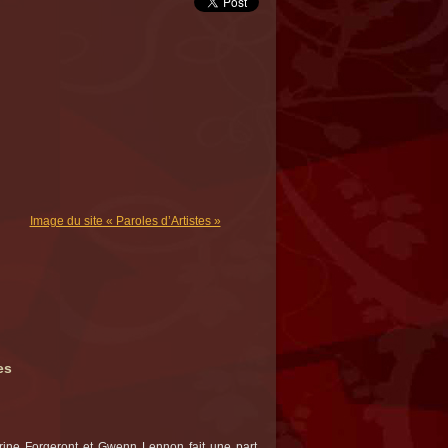
Image du site « Paroles d’Artistes »
es
ine Forgeront et Gwenn Lennon fait une part