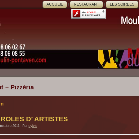
ACCUEIL
RESTAURANT
LES SOIREES
t – Pizzéria
en
ROLES D’ ARTISTES
 octobre 2011
|
Par
sylvie