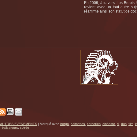
En 2009, à travers ‘Les Brebis 
revient avec un tout autre suj
réaffirme ainsi son statut de doc
AUTRES EVENEMENTS
|
Marqué avec
borgo
,
calmettes
,
catherien
,
cinéaste
,
di
,
duo
,
film
,
i
,
réalisateurs
,
soirée