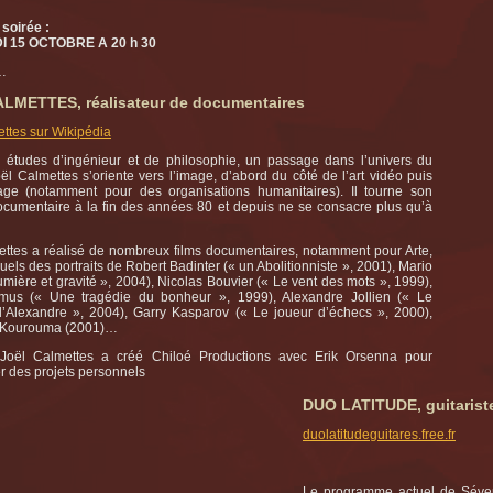
soirée :
I 15 OCTOBRE A 20 h 30
…
LMETTES, réalisateur de documentaires
ttes sur Wikipédia
 études d’ingénieur et de philosophie, un passage dans l’univers du
oël Calmettes s’oriente vers l’image, d’abord du côté de l’art vidéo puis
age (notamment pour des organisations humanitaires). Il tourne son
ocumentaire à la fin des années 80 et depuis ne se consacre plus qu’à
ettes a réalisé de nombreux films documentaires, notamment pour Arte,
uels des portraits de Robert Badinter (« un Abolitionniste », 2001), Mario
umière et gravité », 2004), Nicolas Bouvier (« Le vent des mots », 1999),
mus (« Une tragédie du bonheur », 1999), Alexandre Jollien (« Le
’Alexandre », 2004), Garry Kasparov (« Le joueur d’échecs », 2000),
Kourouma (2001)…
Joël Calmettes a créé Chiloé Productions avec Erik Orsenna pour
r des projets personnels
DUO LATITUDE,
guitarist
duolatitudeguitares.free.fr
Le programme actuel de Séver