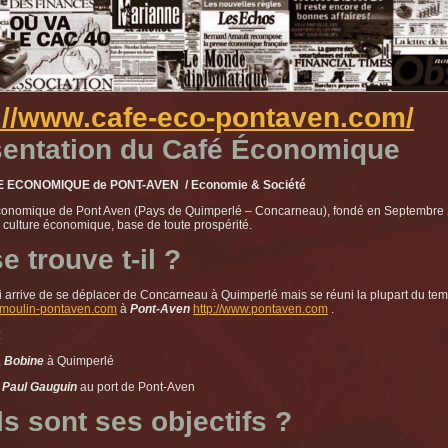
://www.cafe-eco-pontaven.com/
sentation du Café Économique
ECONOMIQUE de PONT-AVEN / Economie & Société
onomique de Pont Aven (Pays de Quimperlé – Concarneau), fondé en Septembre 201
a culture économique, base de toute prospérité.
e trouve t-il ?
rive de se déplacer de Concarneau à Quimperlé mais se réuni la plupart du te
.moulin-pontaven.com
à
Pont-Aven
http://www.pontaven.com
.
:
a Bobine
à Quimperlé
 Paul Gauguin
au port de Pont-Aven
s sont ses objectifs ?