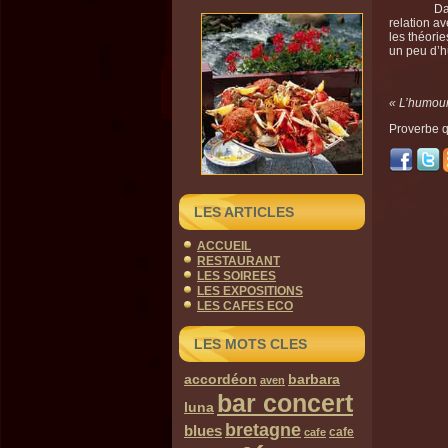
Dans un c
relation av
les théori
un peu d’
« L’humour
Proverbe 
LES ARTICLES
ACCUEIL
RESTAURANT
LES SOIREES
LES EXPOSITIONS
LES CAFES ECO
LES MOTS CLES
accordéon
barbara
aven
bar concert
luna
bretagne
blues
cafe
cafe