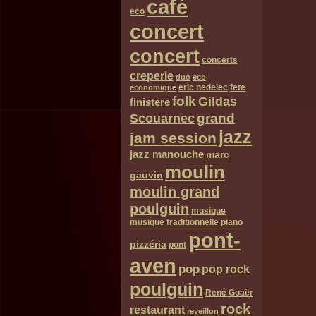
café
eco
concert
concert
concerts
creperie
duo
eco
eric nedelec
fete
economique
folk
Gildas
finistere
grand
Scouarnec
jazz
jam session
jazz manouche
marc
moulin
gauvin
moulin grand
poulguin
musique
musique traditionnelle
piano
pont-
pizzéria
pont
aven
pop
pop rock
poulguin
René Goaër
rock
restaurant
reveillon