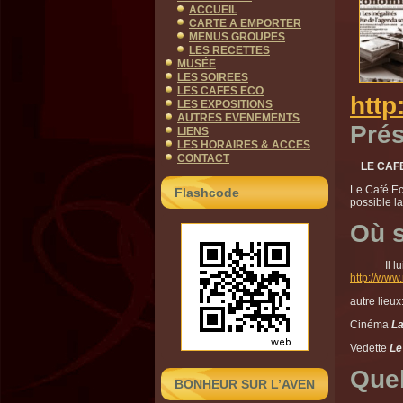
ACCUEIL
CARTE A EMPORTER
MENUS GROUPES
LES RECETTES
MUSÉE
LES SOIREES
LES CAFES ECO
http
LES EXPOSITIONS
AUTRES EVENEMENTS
Pré
LIENS
LES HORAIRES & ACCES
CONTACT
LE CAFE 
Le Café Ec
Flashcode
possible l
Où s
Il lui ar
http://www
autre lieux
Cinéma
L
Vedette
Le
Quel
BONHEUR SUR L’AVEN