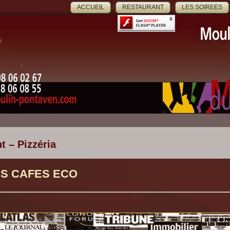
ACCUEIL
RESTAURANT
LES SOIREES
t – Pizzéria
ES CAFES ECO