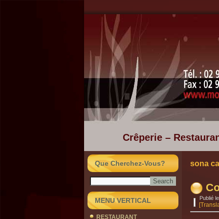
Crêperie – Restauran
Que Cherchez-Vous?
sona c
Co
Publié le
MENU VERTICAL
[Transl
RESTAURANT