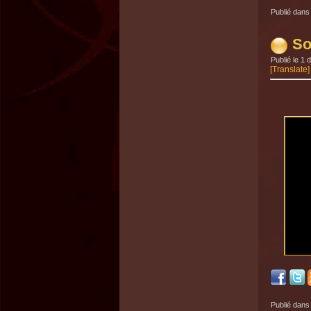
Publié dans
So
Publié le
1 
[Translate]
Publié dans