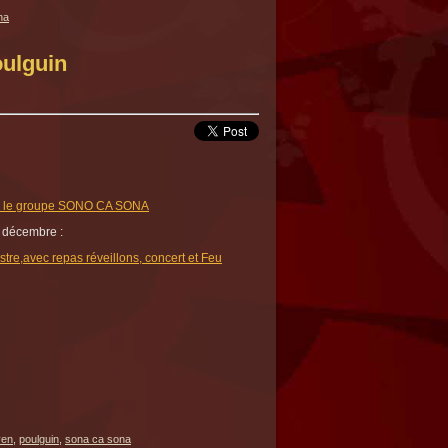
na
ulguin
le groupe SONO CA SONA
1 décembre :
stre,avec repas réveillons, concert et Feu
ven
,
poulguin
,
sona ca sona