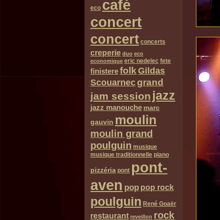
café
eco
concert
concert
concerts
creperie
duo
eco
eric nedelec
fete
economique
folk
Gildas
finistere
grand
Scouarnec
jazz
jam session
jazz manouche
marc
moulin
gauvin
moulin grand
poulguin
musique
musique traditionnelle
piano
pont-
pizzéria
pont
aven
pop
pop rock
poulguin
René Goaër
rock
restaurant
reveillon