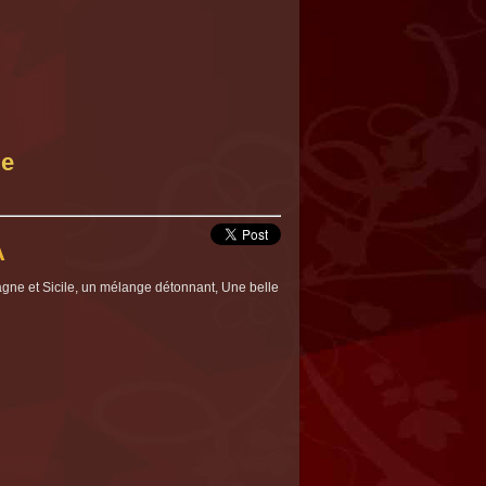
le
A
gne et Sicile, un mélange détonnant, Une belle