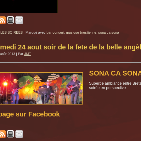
LES SOIREES
|
Marqué avec
bar concert
,
musique bresilienne
,
sona ca sona
medi 24 aout soir de la fete de la belle angè
 août 2013
|
Par
JMT
SONA CA SON
Superbe ambiance entre Breta
soirée en perspective
page sur Facebook