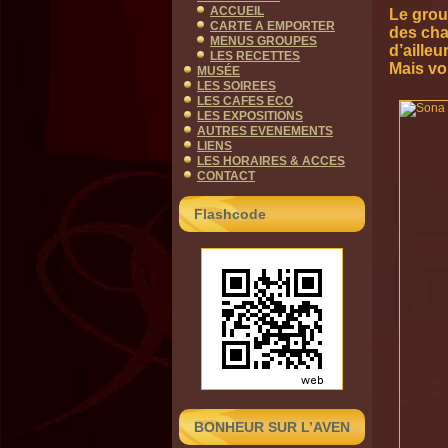
ACCUEIL
Le grou
CARTE A EMPORTER
des cha
MENUS GROUPES
d’aille
LES RECETTES
Mais vo
MUSÉE
LES SOIREES
LES CAFES ECO
LES EXPOSITIONS
AUTRES EVENEMENTS
LIENS
LES HORAIRES & ACCES
CONTACT
Flashcode
BONHEUR SUR L’AVEN