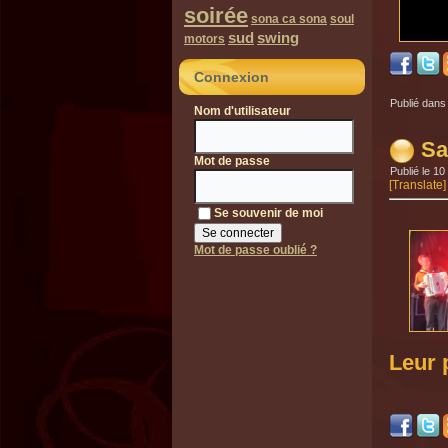
soirée
sona ca sona
soul
sud
swing
motors
Connexion
Publié dans
Nom d'utilisateur
Sa
Mot de passe
Publié le
10
[Translate]
Se souvenir de moi
Mot de passe oublié ?
Leur 