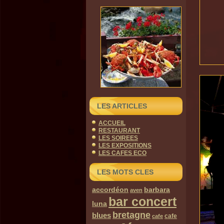
LES ARTICLES
ACCUEIL
RESTAURANT
LES SOIREES
LES EXPOSITIONS
LES CAFES ECO
LES MOTS CLES
accordéon
barbara
aven
bar concert
luna
bretagne
blues
cafe
cafe