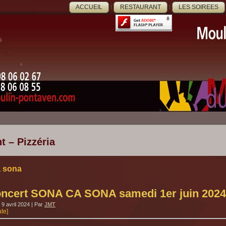
ACCUEIL
RESTAURANT
LES SOIREES
t – Pizzéria
a sona
ncert SONA CA SONA samedi 1er juin 2024
9 avril 2024
|
Par
JMT
ate]