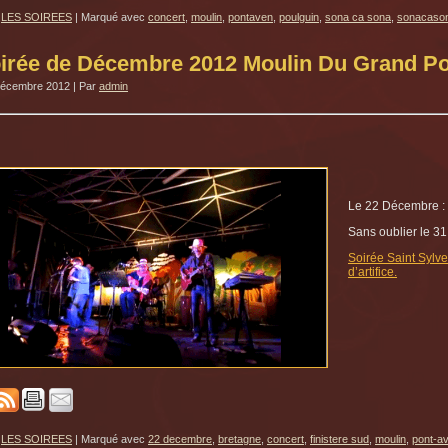
LES SOIREES
|
Marqué avec
concert
,
moulin
,
pontaven
,
poulguin
,
sona ca sona
,
sonacaso
irée de Décembre 2012 Moulin Du Grand Po
décembre 2012
|
Par
admin
Le 22 Décembre :
Sans oublier le 3
Soirée Saint Sylve
d’artifice.
LES SOIREES
|
Marqué avec
22 decembre
,
bretagne
,
concert
,
finistere sud
,
moulin
,
pont-a