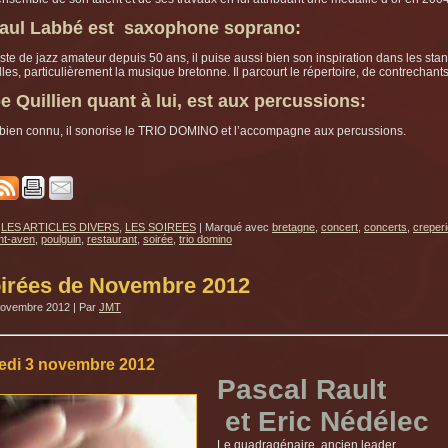
aul Labbé est saxophone soprano:
te de jazz amateur depuis 50 ans, il puise aussi bien son inspiration dans les st
lles, particulièrement la musique bretonne. Il parcourt le répertoire, de contrechan
e Quillien quant à lui, est aux percussions:
bien connu, il sonorise le TRIO DOMINO et l’accompagne aux percussions.
LES ARTICLES DIVERS
,
LES SOIREES
|
Marqué avec
bretagne
,
concert
,
concerts
,
creperi
nt-aven
,
poulguin
,
restaurant
,
soirée
,
trio domino
irées de Novembre 2012
novembre 2012
|
Par
JMT
edi 3 novembre 2012
Pascal Rault
et Eric Nédélec
Le quadragénaire, ancien leader