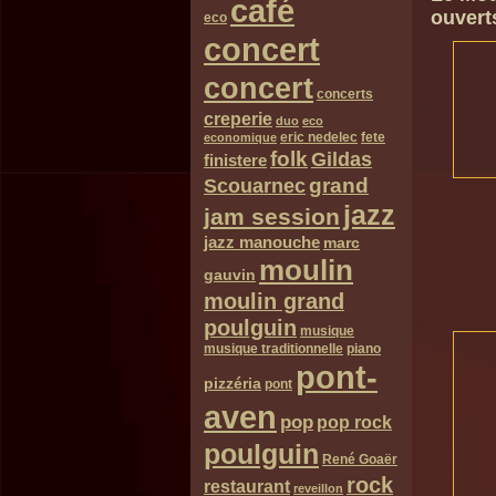
café
ouverts
eco
concert
concert
concerts
creperie
duo
eco
eric nedelec
fete
economique
folk
Gildas
finistere
grand
Scouarnec
jazz
jam session
jazz manouche
marc
moulin
gauvin
moulin grand
poulguin
musique
musique traditionnelle
piano
pont-
pizzéria
pont
aven
pop
pop rock
poulguin
René Goaër
rock
restaurant
reveillon