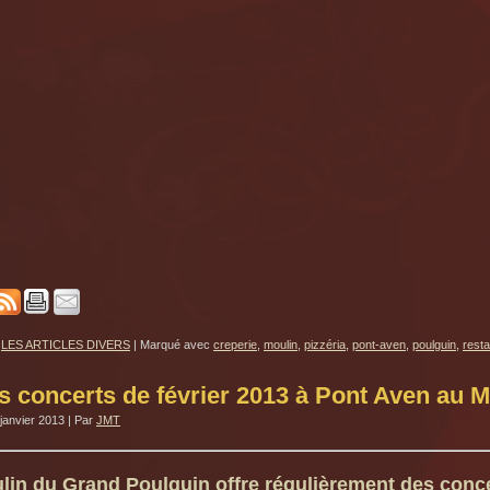
LES ARTICLES DIVERS
|
Marqué avec
creperie
,
moulin
,
pizzéria
,
pont-aven
,
poulguin
,
resta
s concerts de février 2013 à Pont Aven au 
janvier 2013
|
Par
JMT
lin du Grand Poulguin offre régulièrement des concer