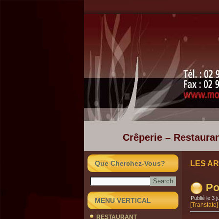
Crêperie – Restauran
Que Cherchez-Vous?
LES AR
Po
Publié le
3 j
MENU VERTICAL
[Translate]
RESTAURANT