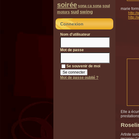
soirée
sona ca sona
soul
marie form
sud
swing
motors
http:/
http:
Connexion
Nom d'utilisateur
Mot de passe
Se souvenir de moi
Mot de passe oublié ?
Elle a écu
prestations
Roseli
Artiste su
reconnu l’