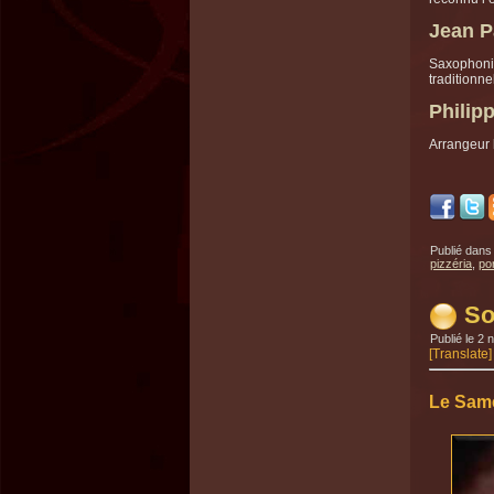
Jean P
Saxophonis
traditionne
Philipp
Arrangeur 
Publié dans
pizzéria
,
po
So
Publié le
2 
[Translate]
Le Sam