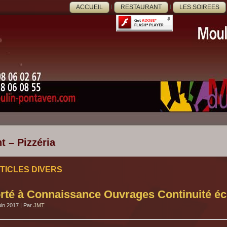
ACCUEIL
RESTAURANT
LES SOIREES
t – Pizzéria
TICLES DIVERS
rté à Connaissance Ouvrages Continuité éc
uin 2017
|
Par
JMT