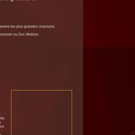
e revivre les plus grandes chansons
 Donovan ou Doc Watson.
t
 du
s
ers
e