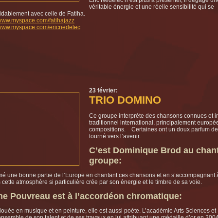
véritable énergie et une réelle sensibilité qui se
idablement avec celle de Fatiha.
/www.myspace.com/fatihajazz
//www.myspace.com/ericnedelec
23 février:
TRIO DOMINO
Ce groupe interprète des chansons connues et i
traditionnel international, principalement européen
compositions. Certaines ont un doux parfum de
tourné vers l’avenir.
C’est Dominique Brod au chant,
groupe:
mé une bonne partie de l’Europe en chantant ces chansons et en s’accompagnant à 
 cette atmosphère si particulière crée par son énergie et le timbre de sa voie.
ne Pouvreau est à l’accordéon chromatique:
rdouée en musique et en peinture, elle est aussi poète. L’académie Arts Sciences et
ensemble de son talent et de ses travaux en lui attribuant une médaille d’or en 2004