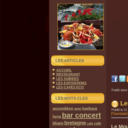
LES ARTICLES
ACCUEIL
RESTAURANT
LES SOIREES
LES EXPOSITIONS
LES CAFES ECO
Publié dans
LES MOTS CLES
Le
accordéon
barbara
aven
Publié le
21 
bar concert
[Translate]
luna
bretagne
blues
cafe
cafe
Le Mou