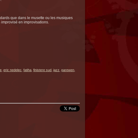
andards que dans le musette ou les musiques
ts improvisé en improvisations.
e
,
eric nedelec
,
fatiha
,
finistere sud
,
jazz
,
parewen
,