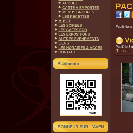
ACCUEIL
PAC
CARTE A EMPORTER
MENUS GROUPES
LES RECETTES
MUSÉE
LES SOIREES
Publié dans
LES CAFES ECO
LES EXPOSITIONS
Vi
AUTRES EVENEMENTS
LIENS
Publié le
3 
LES HORAIRES & ACCES
[Translate]
CONTACT
Flashcode
BONHEUR SUR L’AVEN