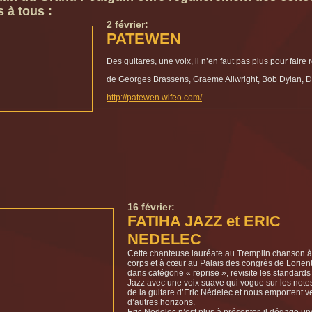
 à tous :
2 février:
PATEWEN
Des guitares, une voix, il n’en faut pas plus pour fair
de Georges Brassens, Graeme Allwright, Bob Dylan,
http://patewen.wifeo.com/
16 février:
FATIHA JAZZ et ERIC
NEDELEC
Cette chanteuse lauréate au Tremplin chanson à
corps et à cœur au Palais des congrès de Lorien
dans catégorie « reprise », revisite les standards
Jazz avec une voix suave qui vogue sur les note
de la guitare d’Eric Nédelec et nous emportent v
d’autres horizons.
Eric Nedelec n’est plus à présenter, il dégage un