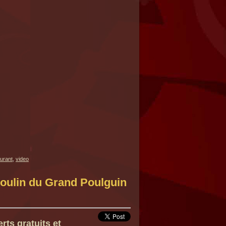
urant
,
video
Moulin du Grand Poulguin
ts gratuits et