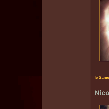
le Sam
Nico