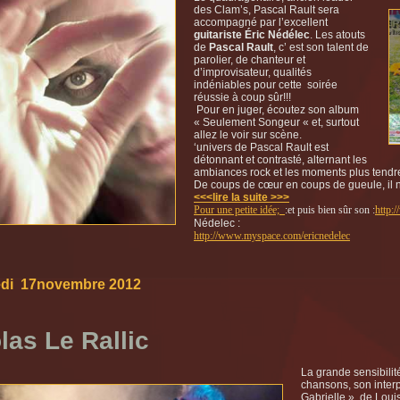
des Clam’s, Pascal Rault sera
accompagné par l’excellent
guitariste Éric Nédélec
. Les atouts
de
Pascal Rault
, c’ est son talent de
parolier, de chanteur et
d’improvisateur, qualités
indéniables pour cette soirée
réussie à coup sûr!!!
Pour en juger, écoutez son album
« Seulement Songeur « et, surtout
allez le voir sur scène.
‘univers de Pascal Rault est
détonnant et contrasté, alternant les
ambiances rock et les moments plus tendres,
De coups de cœur en coups de gueule, il n
<<<lire la suite >>>
Pour une petite idée;
:et puis bien sûr son :
http:
Nédelec :
http://www.myspace.com
/ericnedelec
edi 17novembre 2012
las Le Rallic
La grande sensibilit
chansons, son inter
Gabrielle », de Loui