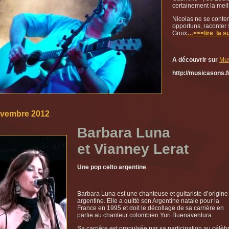
certainement la meil
Nicolas ne se conten
opportuns, raconter s
Groix
…<<<lire la su
A découvrir sur
Mu
http://musicasons.f
ovembre 2012
Barbara Luna
et Vianney Lerat
Une pop celto argentine
Barbara Luna est une chanteuse et guitariste d’origine
argentine. Elle a quitté son Argentine natale pour la
France en 1995 et doit le décollage de sa carrière en
partie au chanteur colombien Yuri Buenaventura.
Sa carrière est propulsée par sa participation au célèb