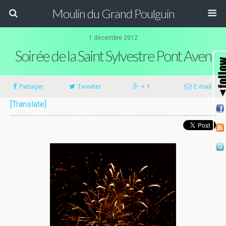
Moulin du Grand Poulguin
1 décembre 2012
Soirée de la Saint Sylvestre Pont Aven
Partager
Tweeter
+ 1
E-mail
[Translate]